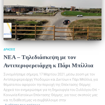
ΔΡΆΣΕΙΣ
NEA – Tηλεδιάσκεψη με τον
Αντιπεριφερειάρχη κ Πάρι Μπίλλια
Συνομιλήσαμε σήμερα, 17 Μαρτίου 2021, μέσω zoom με τον
Αντιπεριφερειάρχη Υποδομών και Δικτύων κ Πάρι Μπίλλια, για
θέματα που αφορούν την περιοχή της Επέκτασης Θέρμης.
Αρχικά τον ενημερώσαμε για τη δημιουργία του Συλλόγου Επί –
Κοινωνία Κατοίκων Επέκτασης Θέρμης, για τους σκοπούς μας
και τη διάθεσή μας να συμβάλλουμε στην