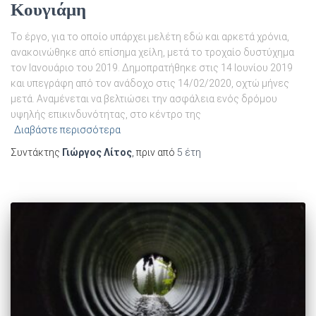
Κουγιάμη
Το έργο, για το οποίο υπάρχει μελέτη εδώ και αρκετά χρόνια,
ανακοινώθηκε από επίσημα χείλη, μετά το τροχαίο δυστύχημα
τον Ιανουάριο του 2019. Δημοπρατήθηκε στις 14 Ιουνίου 2019
και υπεγράφη από τον ανάδοχο στις 14/02/2020, οχτώ μήνες
μετά. Αναμένεται να βελτιώσει την ασφάλεια ενός δρόμου
υψηλής επικινδυνότητας, στο κέντρο της
Διαβάστε περισσότερα
Συντάκτης
Γιώργος Λίτος
, πριν από
5 έτη