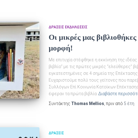
ΔΡΆΣΕΙΣ ΕΚΔΗΛΏΣΕΙΣ
Οι μικρές μας βιβλιοθήκες
μορφή!
Με επιτυχία στέφθηκε η εκκίνηση της ιδέας 
βιβλίο” με τις πρώτες μικρές “ελεύθερες” β
εγκατεστημένες σε 4 σημεία της Επέκτασης,
Ευχαριστούμε πολύ τους γείτονες που παρ
Συλλόγων Επί Κοινωνία Κατοίκων Επέκτασης 
έφεραν τα πρώτα βιβλία
Διαβάστε περισσότ
Συντάκτης
Thomas Mellios
, πριν από
5 έτη
ΔΡΆΣΕΙΣ