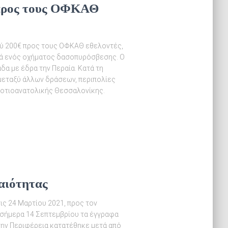
 προς τους ΟΦΚΑΘ
ύ 200€ προς τους ΟΦΚΑΘ εθελοντές,
ορά ενός οχήματος δασοπυρόσβεσης. Ο
δα με έδρα την Περαία. Κατά τη
 μεταξύ άλλων δράσεων, περιπολίες
Νοτιοανατολικής Θεσσαλονίκης.
αιότητας
ις 24 Μαρτίου 2021, προς τον
 σήμερα 14 Σεπτεμβρίου τα έγγραφα
την Περιφέρεια κατατέθηκε μετά από