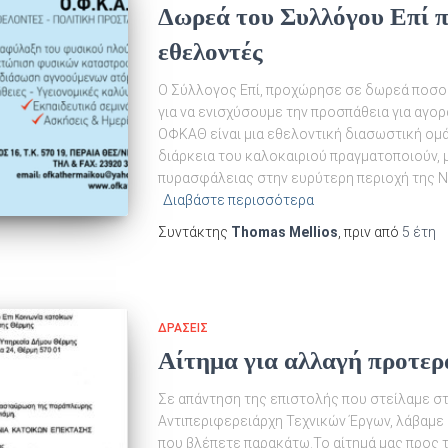
Δωρεά του Συλλόγου Επί
εθελοντές
Ο Σύλλογος Επί, προχώρησε σε δωρεά ποσο
για να ενισχύσουμε την προσπάθεια για αγ
ΟΦΚΑΘ είναι μια εθελοντική διασωστική ομά
διάρκεια του καλοκαιριού πραγματοποιούν,
πυρασφάλειας στην ευρύτερη περιοχή της 
Διαβάστε περισσότερα
Συντάκτης
Thomas Mellios
, πριν από
5 έτη
ΔΡΆΣΕΙΣ
Αίτημα για αλλαγή προτερ
Σε απάντηση της επιστολής που στείλαμε στ
Αντιπεριφερειάρχη Τεχνικών Έργων, λάβαμε
που βλέπετε παρακάτω.Το αίτημά μας προς 