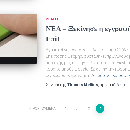
ΔΡΆΣΕΙΣ
NEA – Ξεκίνησε η εγγραφ
Επί!
Αγαπητοί γείτονες και φίλοι του Επί, Ο Σύλλ
Επέκτασης Θέρμης, συστάθηκε, πριν λίγους 
περιοχής μας και την καλύτερη επικοινωνία 
τους τοπικούς φορείς. Σε αυτήν την προσπά
αφιερώσαμε χρόνο, και
Διαβάστε περισσότ
Συντάκτης
Thomas Mellios
, πριν από
5 έτη
ΠΡΟΗΓΟΎΜΕΝΑ
1
…
3
4