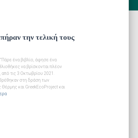
 πήραν την τελική τους
“Πάρε ένα βιβλίο, άφησε ένα
ιβλιοθήκες να βρίσκονται πλέον
 από τις 3 Οκτωβρίου 2021.
εβρέθηκαν στη δράση των
Θέρμης και GreekEcoProject και
ερα